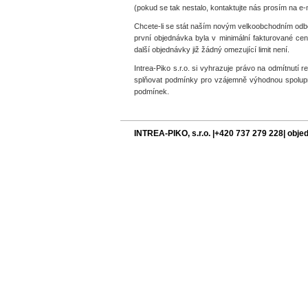
(pokud se tak nestalo, kontaktujte nás prosím na e
Chcete-li se stát naším novým velkoobchodním odbě
první objednávka byla v minimální fakturované ce
další objednávky již žádný omezující limit není.
Intrea-Piko s.r.o. si vyhrazuje právo na odmítnutí
splňovat podmínky pro vzájemně výhodnou spolupr
podmínek.
INTREA-PIKO, s.r.o. |+420 737 279 228| obj