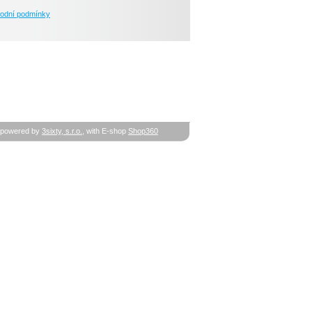
odní podmínky
powered by
3sixty, s.r.o.
, with E-shop
Shop360