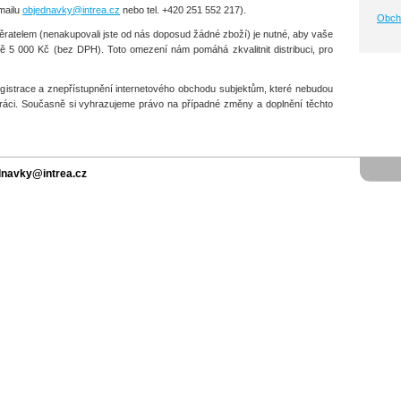
-mailu
objednavky@intrea.cz
nebo tel. +420 251 552 217).
Obch
ratelem (nenakupovali jste od nás doposud žádné zboží) je nutné, aby vaše
ně 5 000 Kč (bez DPH). Toto omezení nám pomáhá zkvalitnit distribuci, pro
 registrace a znepřístupnění internetového obchodu subjektům, které nebudou
áci. Současně si vyhrazujeme právo na případné změny a doplnění těchto
ednavky@intrea.cz