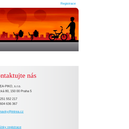
Registrace
ntaktujte nás
A-PIKO, s.r.o.
cká 80, 150 00 Praha 5
 251 552 217
 604 636 367
dnavky@intrea.cz
nky registrace