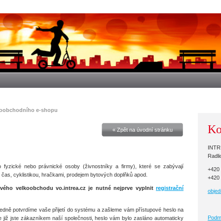
Úvodní stránka - Intrea-Piko s.r.o.
lkoobchodního e-shopu
Ko
« Zpět na úvodní stránku
INTRE
Radli
o fyzické nebo právnické osoby (živnostníky a firmy), které se zabývají
+420
as, cyklistikou, hračkami, prodejem bytových doplňků apod.
+420
tového velkoobchodu vo.intrea.cz je nutné nejprve vyplnit
registrační
obje
sledně potvrdíme vaše přijetí do systému a zašleme vám přístupové heslo na
Podmí
ě, že již jste zákazníkem naší společnosti, heslo vám bylo zasláno automaticky